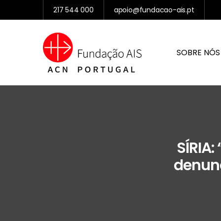
217 544 000
apoio@fundacao-ais.pt
SOBRE NÓS
SÍRIA:
denunc