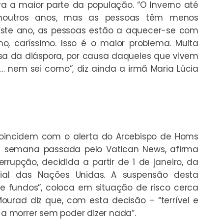
a a maior parte da população. “O Inverno até
noutros anos, mas as pessoas têm menos
 Este ano, as pessoas estão a aquecer-se com
mo, caríssimo. Isso é o maior problema. Muita
sa da diáspora, por causa daqueles que vivem
… nem sei como”, diz ainda a irmã Maria Lúcia
 coincidem com o alerta do Arcebispo de Homs
a semana passada pelo Vatican News, afirma
rupção, decidida a partir de 1 de janeiro, da
ial das Nações Unidas. A suspensão desta
de fundos”, coloca em situação de risco cerca
Mourad diz que, com esta decisão – “terrível e
o a morrer sem poder dizer nada”.