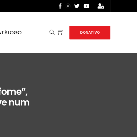
ATÁLOGO
DONATIVO
 fome”,
ive num