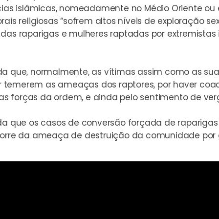
ncias islâmicas, nomeadamente no Médio Oriente ou 
is religiosas “sofrem altos níveis de exploração sexu
o das raparigas e mulheres raptadas por extremist
da que, normalmente, as vítimas assim como as suas
 temerem as ameaças dos raptores, por haver coac
s forças da ordem, e ainda pelo sentimento de ver
nda que os casos de conversão forçada de raparigas 
corre da ameaça de destruição da comunidade por g