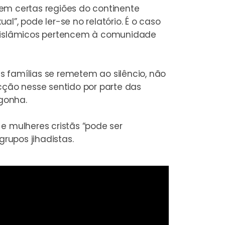
em certas regiões do continente
al”, pode ler-se no relatório. É o caso
as islâmicos pertencem à comunidade
 famílias se remetem ao silêncio, não
ção nesse sentido por parte das
gonha.
e mulheres cristãs “pode ser
rupos jihadistas.