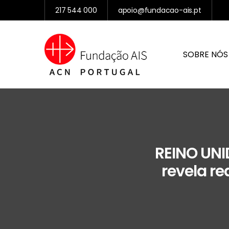
217 544 000
apoio@fundacao-ais.pt
SOBRE NÓS
REINO UNI
revela re