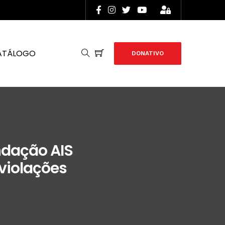
ATÁLOGO
DONATIVO
ndação AIS
 violações