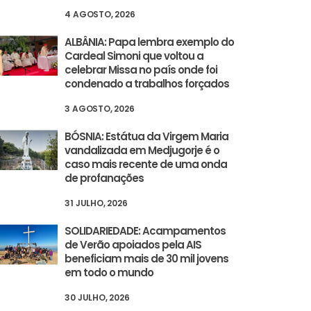
4 AGOSTO, 2026
ALBÂNIA: Papa lembra exemplo do
Cardeal Simoni que voltou a
celebrar Missa no país onde foi
condenado a trabalhos forçados
3 AGOSTO, 2026
BÓSNIA: Estátua da Virgem Maria
vandalizada em Medjugorje é o
caso mais recente de uma onda
de profanações
31 JULHO, 2026
SOLIDARIEDADE: Acampamentos
de Verão apoiados pela AIS
beneficiam mais de 30 mil jovens
em todo o mundo
30 JULHO, 2026
IS revela realidade