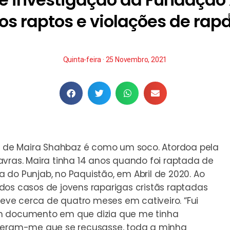
s raptos e violações de rapa
Quinta-feira · 25 Novembro, 2021
ho de Maira Shahbaz é como um soco. Atordoa pela
avras. Maira tinha 14 anos quando foi raptada de
 do Punjab, no Paquistão, em Abril de 2020. Ao
dos casos de jovens raparigas cristãs raptadas
teve cerca de quatro meses em cativeiro. “Fui
um documento em que dizia que me tinha
sseram-me que se recusasse, toda a minha