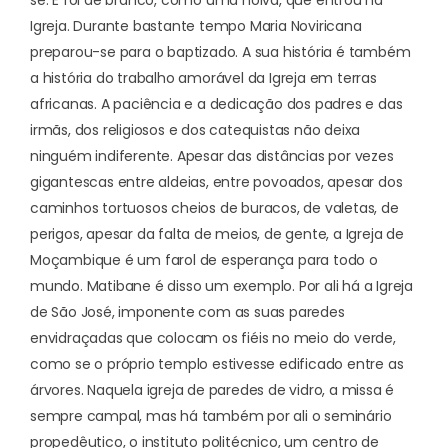
se. E foi de branco, como uma noiva, que entrou na
Igreja. Durante bastante tempo Maria Noviricana
preparou-se para o baptizado. A sua história é também
a história do trabalho amorável da Igreja em terras
africanas. A paciência e a dedicação dos padres e das
irmãs, dos religiosos e dos catequistas não deixa
ninguém indiferente. Apesar das distâncias por vezes
gigantescas entre aldeias, entre povoados, apesar dos
caminhos tortuosos cheios de buracos, de valetas, de
perigos, apesar da falta de meios, de gente, a Igreja de
Moçambique é um farol de esperança para todo o
mundo. Matibane é disso um exemplo. Por ali há a Igreja
de São José, imponente com as suas paredes
envidraçadas que colocam os fiéis no meio do verde,
como se o próprio templo estivesse edificado entre as
árvores. Naquela igreja de paredes de vidro, a missa é
sempre campal, mas há também por ali o seminário
propedêutico, o instituto politécnico, um centro de