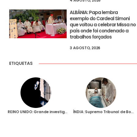
4 AGOSTO, 2026
ALBÂNIA: Papa lembra
exemplo do Cardeal Simoni
que voltou a celebrar Missa no
país onde foi condenado a
trabalhos forçados
3 AGOSTO, 2026
ETIQUETAS
REINO UNIDO: Grande investigação da Fundação AIS revela realidade escondida dos raptos e violações de raparigas cristãs
ÍNDIA: Supremo Tribunal de Bombaim vai reavaliar, a pedido dos jesuítas, a acusação de terrorismo contra o Padre Stan Swamy