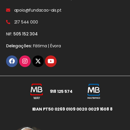
apoio@fundacao-ais.pt
217 544 000
NIF:
505 152 304
Delegações:
Fátima | Évora
918 125 574
IBAN PT50 0269 0109 0020 0029 1608 8