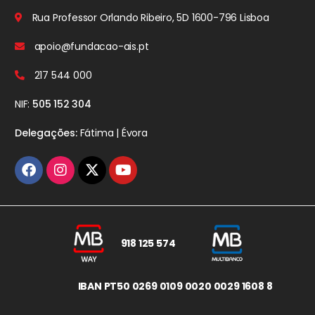
Rua Professor Orlando Ribeiro, 5D
1600-796 Lisboa
apoio@fundacao-ais.pt
217 544 000
NIF:
505 152 304
Delegações:
Fátima | Évora
918 125 574
IBAN PT50 0269 0109 0020 0029 1608 8