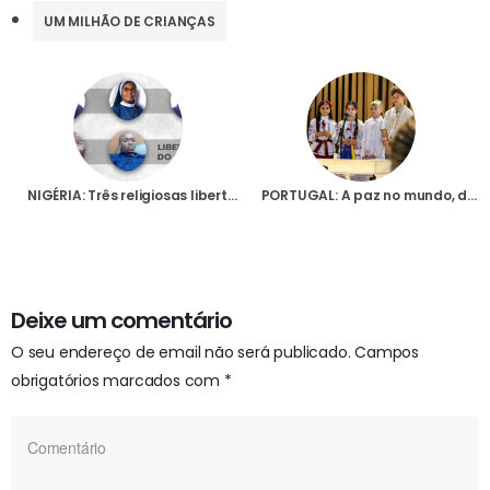
UM MILHÃO DE CRIANÇAS
NIGÉRIA: Três religiosas libertadas ao fim de oito dias de cativeiro, após terem sido raptadas no sul do país
PORTUGAL: A paz no mundo, da Ucrânia à Terra Santa, passa pela Capelinha das Aparições
Deixe um comentário
O seu endereço de email não será publicado.
Campos
obrigatórios marcados com
*