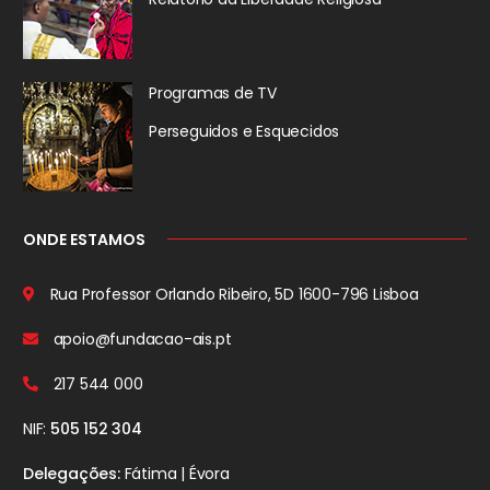
Programas de TV
Perseguidos
e Esquecidos
ONDE ESTAMOS
Rua Professor Orlando Ribeiro, 5D
1600-796 Lisboa
apoio@fundacao-ais.pt
217 544 000
NIF:
505 152 304
Delegações:
Fátima | Évora