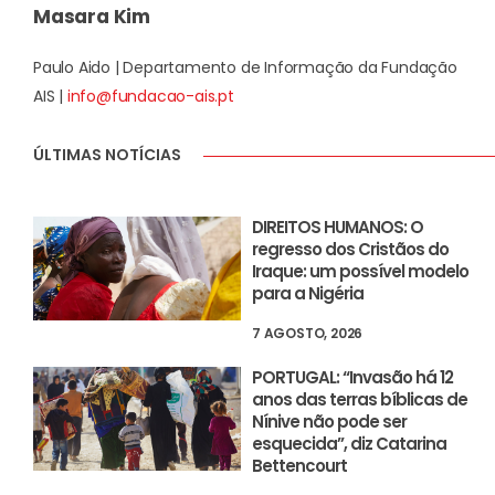
Masara Kim
Paulo Aido | Departamento de Informação da Fundação
AIS |
info@fundacao-ais.pt
ÚLTIMAS NOTÍCIAS
DIREITOS HUMANOS: O
regresso dos Cristãos do
Iraque: um possível modelo
para a Nigéria
7 AGOSTO, 2026
PORTUGAL: “Invasão há 12
anos das terras bíblicas de
Nínive não pode ser
esquecida”, diz Catarina
Bettencourt