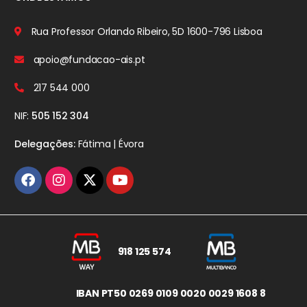
Rua Professor Orlando Ribeiro, 5D
1600-796 Lisboa
apoio@fundacao-ais.pt
217 544 000
NIF:
505 152 304
Delegações:
Fátima | Évora
918 125 574
IBAN PT50 0269 0109 0020 0029 1608 8