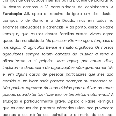
campos de deslocados internos. Só na Diocese de Makurdi há
14 destes campos e 13 comunidades de acolhimento. A
Fundação AIS
apoia o trabalho da Igreja em dois destes
campos, o de Goma e o de Daudu, mas em todos há
enormes dificuldades e carências. A tal ponto, alerta o Padre
Remigius, que muitas destas famílias cristãs vivem agora
quase da mendicidade.
“As pessoas vêm-se agora forçadas a
mendigar… O agricultor Benue é muito orgulhoso. Os nossos
agricultores sempre foram capazes de cultivar a terra e
alimentar-se a si próprios. Mas agora, por causa disto,
imploram e dependem de organizações não-governamentais
e, em alguns casos, de pessoas particulares que lhes dão
comida e um lugar onde possam acampar ou esconder-se.
Não podem regressar às suas aldeias para cultivar as terras
porque, quando tentam fazer isso, os terroristas matam-nos.”
A
situação é particularmente grave. Explica o Padre Remigius
que os ataques dos pastores nómadas Fulani não provocam
apenas a destruição das colheitas e a morte de pessoas,