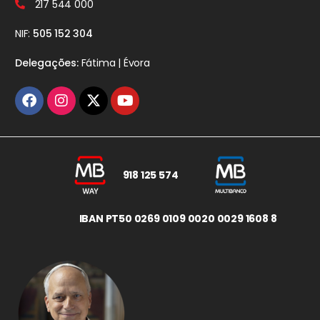
217 544 000
NIF:
505 152 304
Delegações:
Fátima | Évora
918 125 574
IBAN PT50 0269 0109 0020 0029 1608 8