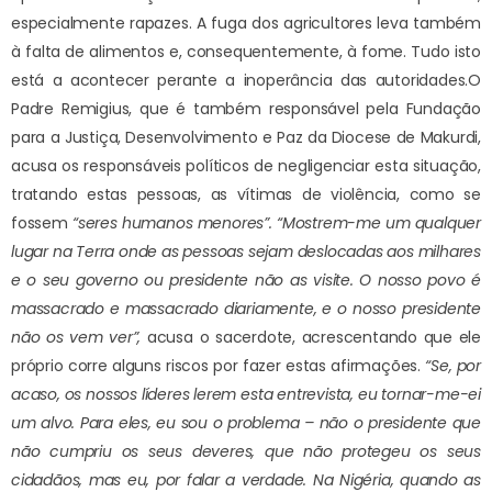
especialmente rapazes. A fuga dos agricultores leva também
à falta de alimentos e, consequentemente, à fome. Tudo isto
está a acontecer perante a inoperância das autoridades.
O
Padre Remigius, que é também responsável pela Fundação
para a Justiça, Desenvolvimento e Paz da Diocese de Makurdi,
acusa os responsáveis políticos de negligenciar esta situação,
tratando estas pessoas, as vítimas de violência, como se
fossem
“seres humanos menores”.
“Mostrem-me um qualquer
lugar na Terra onde as pessoas sejam deslocadas aos milhares
e o seu governo ou presidente não as visite. O nosso povo é
massacrado e massacrado diariamente, e o nosso presidente
não os vem ver”,
acusa o sacerdote, acrescentando que ele
próprio corre alguns riscos por fazer estas afirmações.
“Se, por
acaso, os nossos líderes lerem esta entrevista, eu tornar-me-ei
um alvo. Para eles, eu sou o problema – não o presidente que
não cumpriu os seus deveres, que não protegeu os seus
cidadãos, mas eu, por falar a verdade. Na Nigéria, quando as