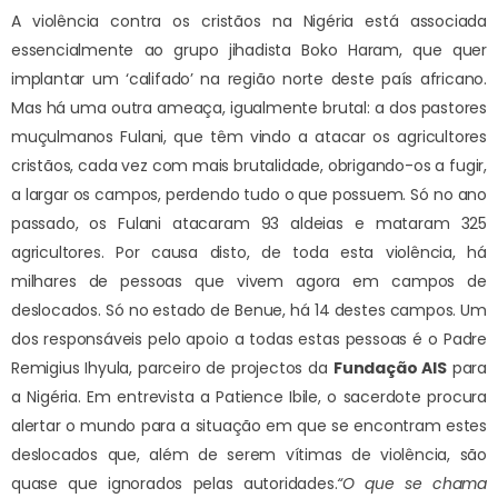
A violência contra os cristãos na Nigéria está associada
essencialmente ao grupo jihadista Boko Haram, que quer
implantar um ‘califado’ na região norte deste país africano.
Mas há uma outra ameaça, igualmente brutal: a dos pastores
muçulmanos Fulani, que têm vindo a atacar os agricultores
cristãos, cada vez com mais brutalidade, obrigando-os a fugir,
a largar os campos, perdendo tudo o que possuem. Só no ano
passado, os Fulani atacaram 93 aldeias e mataram 325
agricultores. Por causa disto, de toda esta violência, há
milhares de pessoas que vivem agora em campos de
deslocados. Só no estado de Benue, há 14 destes campos. Um
dos responsáveis pelo apoio a todas estas pessoas é o Padre
Remigius Ihyula, parceiro de projectos da
Fundação AIS
para
a Nigéria. Em entrevista a Patience Ibile, o sacerdote procura
alertar o mundo para a situação em que se encontram estes
deslocados que, além de serem vítimas de violência, são
quase que ignorados pelas autoridades.
“O que se chama