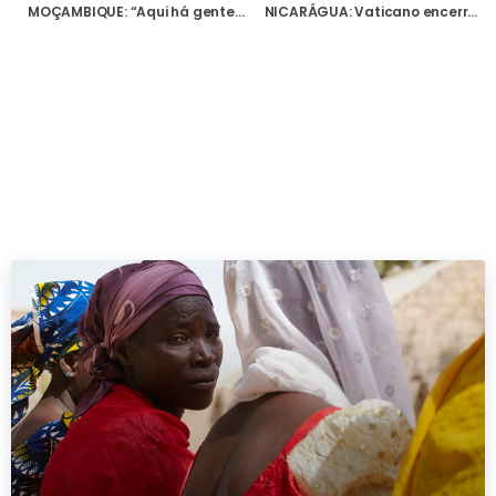
MOÇAMBIQUE: “Aqui há gente a morrer”, alerta Bispo de Quelimane após passagem do ciclone Freddy
NICARÁGUA: Vaticano encerra embaixada, em mais um sinal de ruptura com governo de Daniel Ortega