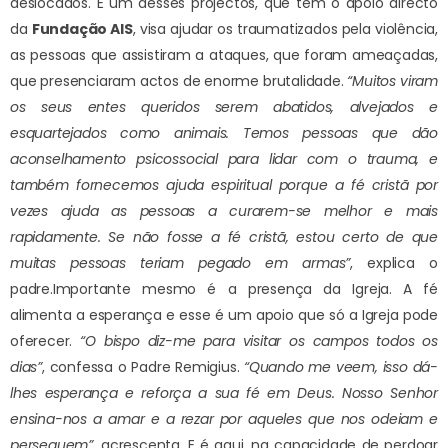
deslocados. E um desses projectos, que tem o apoio directo
da
Fundação AIS
, visa ajudar os traumatizados pela violência,
as pessoas que assistiram a ataques, que foram ameaçadas,
que presenciaram actos de enorme brutalidade.
“Muitos viram
os seus entes queridos serem abatidos, alvejados e
esquartejados como animais. Temos pessoas que dão
aconselhamento psicossocial para lidar com o trauma, e
também fornecemos ajuda espiritual porque a fé cristã por
vezes ajuda as pessoas a curarem-se melhor e mais
rapidamente. Se não fosse a fé cristã, estou certo de que
muitas pessoas teriam pegado em armas”
, explica o
padre.
Importante mesmo é a presença da Igreja. A fé
alimenta a esperança e esse é um apoio que só a Igreja pode
oferecer.
“O bispo diz-me para visitar os campos todos os
dias”
, confessa o Padre Remigius.
“Quando me veem, isso dá-
lhes esperança e reforça a sua fé em Deus. Nosso Senhor
ensina-nos a amar e a rezar por aqueles que nos odeiam e
perseguem”
, acrescenta. E é aqui, na capacidade de perdoar