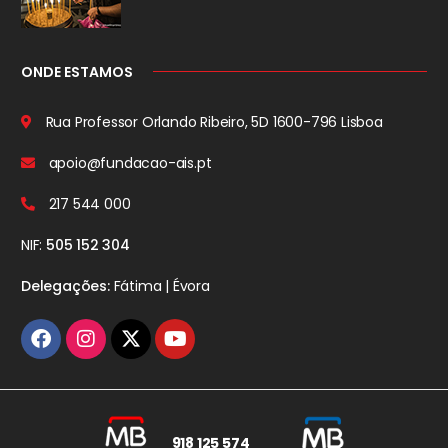
ONDE ESTAMOS
Rua Professor Orlando Ribeiro, 5D
1600-796 Lisboa
apoio@fundacao-ais.pt
217 544 000
NIF:
505 152 304
Delegações:
Fátima | Évora
918 125 574