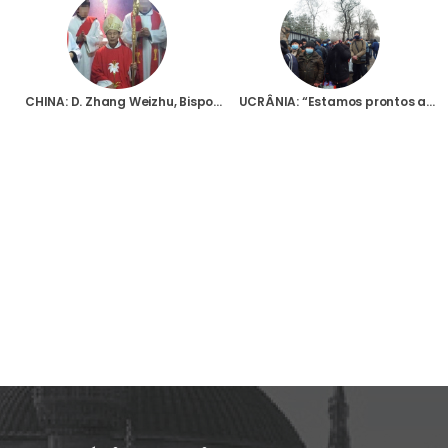
CHINA: D. Zhang Weizhu, Bispo de Xinxiang, está detido e incomunicável desde há nove meses
UCRÂNIA: “Estamos prontos a acolher pessoas nas igrejas e a dar-lhes comida e água”, diz Arcebispo de Lviv à Fundação AIS