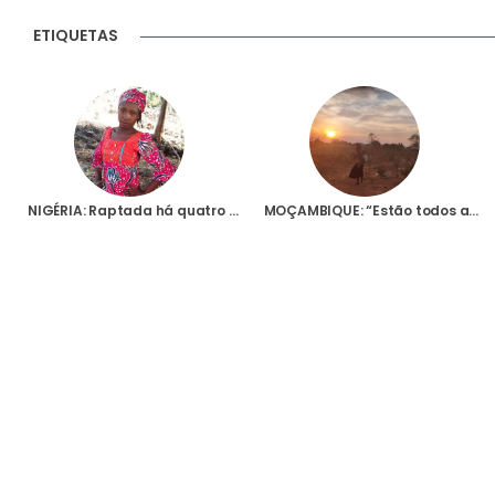
ETIQUETAS
NIGÉRIA: Raptada há quatro anos, a jovem Leah Sharibu é símbolo da perseguição aos cristãos pelo grupo terrorista Boko Haram
MOÇAMBIQUE: “Estão todos apavorados”, relata missionário na sequência de ataques terroristas a aldeias em Cabo Delgado