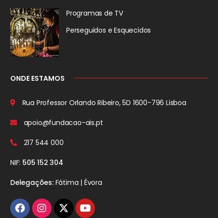
Programas de TV
Perseguidos
e Esquecidos
ONDE ESTAMOS
Rua Professor Orlando Ribeiro, 5D
1600-796 Lisboa
apoio@fundacao-ais.pt
217 544 000
NIF:
505 152 304
Delegações:
Fátima | Évora