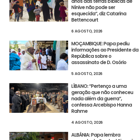
anos das terras bíblicas de
Nínive não pode ser
esquecida”, diz Catarina
Bettencourt
6 AGOSTO, 2026
MOÇAMBIQUE: Papa pediu
informações ao Presidente da
República sobre o
assassinato de D. Osório
5 AGOSTO, 2026
LÍBANO: “Pertenço a uma
geração que não conheceu
nada além da guerra”,
confessa Arcebispo Hanna
Rahme
4 AGOSTO, 2026
ALBÂNIA: Papa lembra