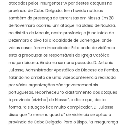
atacados pelos insurgentes”.
A par destes ataques na
província de Cabo Delgado, tem havido notícias
também da presença de terroristas em Niassa. Em 28
de Novembro ocorreu um
ataque na aldeia de Naulala
,
no distrito de Mecula, nesta província, e já no início de
Dezembro o alvo foi a localidade de Lichengue, onde
várias casas foram incendiadas.
Esta onda de violência
está a preocupar os responsáveis da Igreja Católica
moçambicana. Ainda na semana passada, D. António
Juliasse, Administrador Apostólico da Diocese de Pemba,
falando no âmbito de uma videoconferência realizada
por várias organizações não-governamentais
portuguesas, reconheceu “o alastramento dos ataques
à província [vizinha] de Niassa”, e disse que, desta
forma, “a situação fica muito complicada”. D. Juliasse
disse que “o mesmo quadro” de violência se aplica à
província de Cabo Delgado. Para o Bispo, “a insegurança