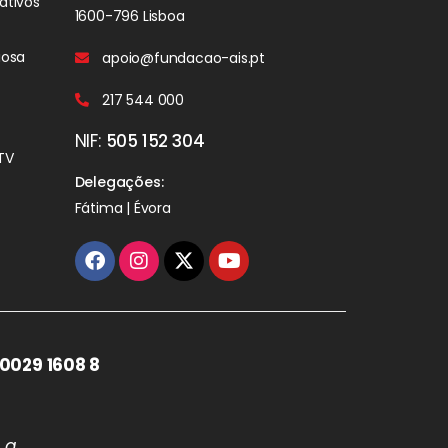
ativos
1600-796 Lisboa
iosa
apoio@fundacao-ais.pt
217 544 000
NIF:
505 152 304
TV
Delegações:
Fátima | Évora
0029 1608 8
 a