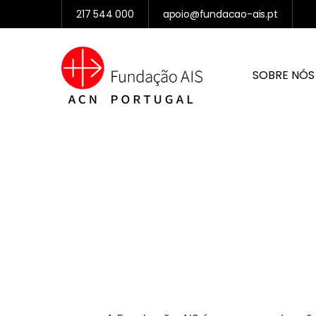
217 544 000
apoio@fundacao-ais.pt
SOBRE NÓS