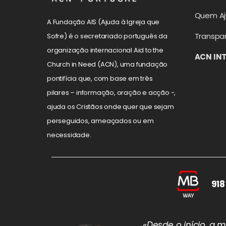
Quem A
A Fundação AIS (Ajuda à Igreja que
Transpa
Sofre) é o secretariado português da
organização internacional Aid to the
ACN IN
Church in Need (ACN), uma fundação
pontifícia que, com base em três
pilares – informação, oração e acção -,
ajuda os Cristãos onde quer que sejam
perseguidos, ameaçados ou em
necessidade.
918
«Desde o início, a