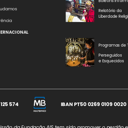
Boletins Inform
judamos
Relatório da
Liberdade Relig
rência
TERNACIONAL
Programas de 
Perseguidos
e Esquecidos
 125 574
IBAN PT50 0269 0109 0020 
 missão da Fundação AIS tem sido promover o perdão e