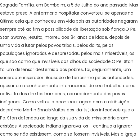
Sagrada Família, em Bombaim, a 5 de Julho do ano passado. Mas
estava preso. A enfermaria hospitalar converteu-se apenas na
última cela que conheceu em vida pois as autoridades negaram
sempre até ao fim a possibilidade de libertação sob fiança.
O Pe.
Stan Swamy, jesuíta, morreu aos 84 anos de idade, depois de
uma vida a lutar pelos povos tribais, pelos
dalits
, pelas
populações ignoradas e desprezadas, pelos mais miseráveis, os
que são como que invisíveis aos olhos da sociedade.
O Pe. Stan
foi um defensor destemido dos pobres, foi, seguramente, um
sacerdote inspirador. Acusado de terrorismo pelas autoridades,
apesar do reconhecimento internacional do seu trabalho como
activista dos direitos humanos, nomeadamente dos povos
indígenas. Como voltou a acontecer agora com a atribuição
do
prémio Martin Ennals
.
Muitos dos ‘dalits’, dos intocáveis que o
Pe. Stan defendeu ao longo da sua vida de missionário eram
cristãos. A sociedade indiana ignorava-os – continua a ignorar –
como se não existissem, como se fossem invisíveis. Mas a Igreja