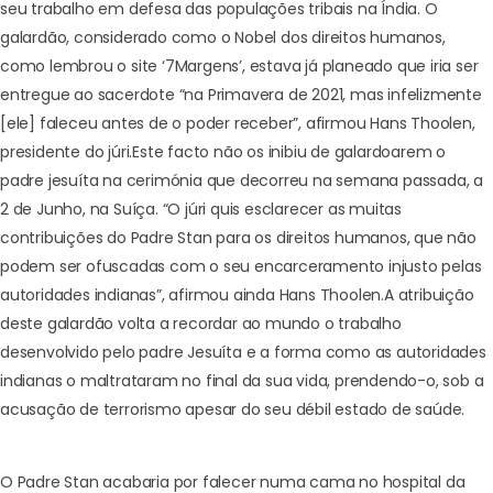
seu trabalho em defesa das populações tribais na Índia. O
galardão, considerado como o Nobel dos direitos humanos,
como lembrou o site ‘
7Margens
’, estava já planeado que iria ser
entregue ao sacerdote “na Primavera de 2021, mas infelizmente
[ele] faleceu antes de o poder receber”, afirmou Hans Thoolen,
presidente do júri.
Este facto não os inibiu de galardoarem o
padre jesuíta na cerimónia que decorreu na semana passada, a
2 de Junho, na Suíça. “O júri quis esclarecer as muitas
contribuições do Padre Stan para os direitos humanos, que não
podem ser ofuscadas com o seu encarceramento injusto pelas
autoridades indianas”, afirmou ainda Hans Thoolen.
A atribuição
deste galardão volta a recordar ao mundo o trabalho
desenvolvido pelo padre Jesuíta e a forma como as autoridades
indianas o maltrataram no final da sua vida, prendendo-o, sob a
acusação de terrorismo apesar do seu débil estado de saúde.
O Padre Stan acabaria por falecer numa cama no hospital da