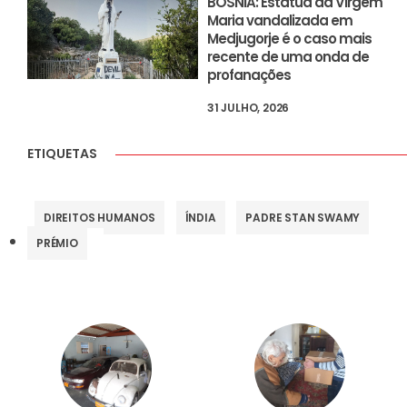
BÓSNIA: Estátua da Virgem
Maria vandalizada em
Medjugorje é o caso mais
recente de uma onda de
profanações
31 JULHO, 2026
ETIQUETAS
DIREITOS HUMANOS
ÍNDIA
PADRE STAN SWAMY
PRÉMIO