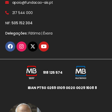
apoio@fundacao-ais.pt
217 544 000
NIF:
505 152 304
Delegações:
Fátima | Évora
918 125 574
IBAN PT50 0269 0109 0020 0029 1608 8