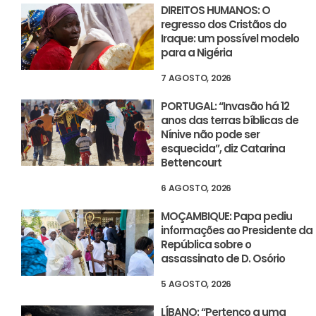
DIREITOS HUMANOS: O
regresso dos Cristãos do
Iraque: um possível modelo
para a Nigéria
7 AGOSTO, 2026
PORTUGAL: “Invasão há 12
anos das terras bíblicas de
Nínive não pode ser
esquecida”, diz Catarina
Bettencourt
6 AGOSTO, 2026
MOÇAMBIQUE: Papa pediu
informações ao Presidente da
República sobre o
assassinato de D. Osório
5 AGOSTO, 2026
LÍBANO: “Pertenço a uma