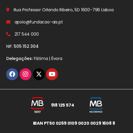
Rua Professor Orlando Ribeiro, 5D
1600-796 Lisboa
apoio@fundacao-ais.pt
217 544 000
NIF:
505 152 304
Delegações:
Fátima | Évora
918 125 574
IBAN PT50 0269 0109 0020 0029 1608 8