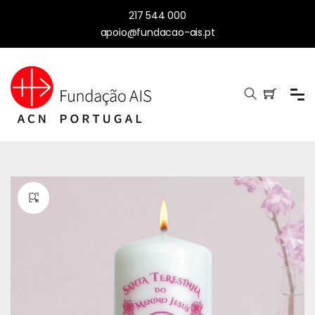
217 544 000
apoio@fundacao-ais.pt
🔍