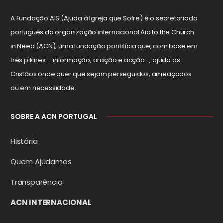
A Fundação AIS (Ajuda à Igreja que Sofre) é o secretariado
português da organização internacional Aid to the Church
in Need (ACN), uma fundação pontifícia que, com base em
três pilares – informação, oração e acção -, ajuda os
Cristãos onde quer que sejam perseguidos, ameaçados
ou em necessidade.
SOBRE A ACN PORTUGAL
História
Quem Ajudamos
Transparência
ACN INTERNACIONAL