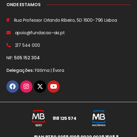
ONDE ESTAMOS
Rua Professor Orlando Ribeiro, 5D
1600-796 Lisboa
apoio@fundacao-ais.pt
217 544 000
NIF:
505 152 304
Delegações:
Fátima | Évora
918 125 574
IBAN PT50 0269 0109 0020 0029 1608 8