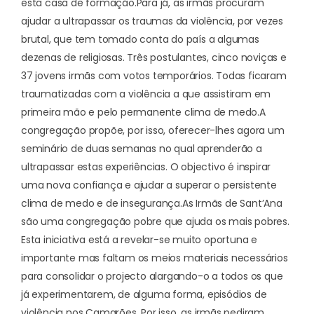
esta casa de formação.
Para já, as irmãs procuram
ajudar a ultrapassar os traumas da violência, por vezes
brutal, que tem tomado conta do país a algumas
dezenas de religiosas. Três postulantes, cinco noviças e
37 jovens irmãs com votos temporários. Todas ficaram
traumatizadas com a violência a que assistiram em
primeira mão e pelo permanente clima de medo.
A
congregação propõe, por isso, oferecer-lhes agora um
seminário de duas semanas no qual aprenderão a
ultrapassar estas experiências. O objectivo é inspirar
uma nova confiança e ajudar a superar o persistente
clima de medo e de insegurança.
As Irmãs de Sant’Ana
são uma congregação pobre que ajuda os mais pobres.
Esta iniciativa está a revelar-se muito oportuna e
importante mas faltam os meios materiais necessários
para consolidar o projecto alargando-o a todos os que
já experimentarem, de alguma forma,
episódios de
violência nos Camarões
. Por isso, as irmãs pediram