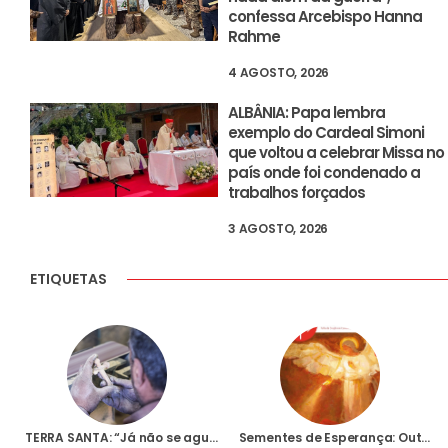
confessa Arcebispo Hanna
Rahme
4 AGOSTO, 2026
ALBÂNIA: Papa lembra
exemplo do Cardeal Simoni
que voltou a celebrar Missa no
país onde foi condenado a
trabalhos forçados
3 AGOSTO, 2026
ETIQUETAS
TERRA SANTA: “Já não se aguenta mais”, diz, em desespero, um cristão de Belém face à ausência de peregrinos
Sementes de Esperança: Outubro de 2021