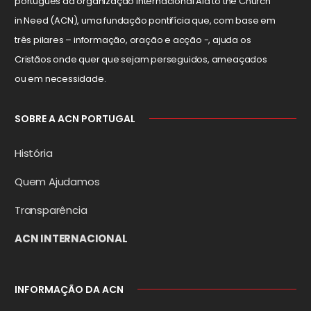
português da organização internacional Aid to the Church
in Need (ACN), uma fundação pontifícia que, com base em
três pilares – informação, oração e acção -, ajuda os
Cristãos onde quer que sejam perseguidos, ameaçados
ou em necessidade.
SOBRE A ACN PORTUGAL
História
Quem Ajudamos
Transparência
ACN INTERNACIONAL
INFORMAÇÃO DA ACN