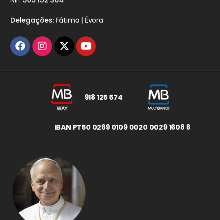
NIF:
505 152 304
Delegações:
Fátima | Évora
918 125 574
IBAN PT50 0269 0109 0020 0029 1608 8