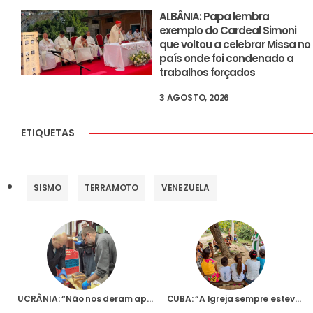
ALBÂNIA: Papa lembra
exemplo do Cardeal Simoni
que voltou a celebrar Missa no
país onde foi condenado a
trabalhos forçados
3 AGOSTO, 2026
ETIQUETAS
SISMO
TERRAMOTO
VENEZUELA
UCRÂNIA: “Não nos deram apenas comida, mas também um pouco de Deus”, diz Bispo auxiliar de Kharkiv-Zaporizhzhia
CUBA: “A Igreja sempre esteve ao lado do povo, acompanhando-o, servindo-o e amando-o”, afirma sacerdote à Fundação AIS