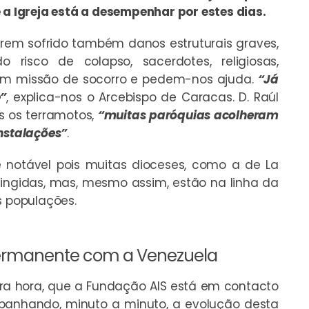
 a Igreja está a desempenhar por estes dias.
terem sofrido também danos estruturais graves,
 risco de colapso, sacerdotes, religiosas,
s em missão de socorro e pedem-nos ajuda.
“Já
”
, explica-nos o Arcebispo de Caracas. D. Raúl
ós os terramotos,
“muitas paróquias acolheram
nstalações”
.
e notável pois muitas dioceses, como a de La
ngidas, mas, mesmo assim, estão na linha da
s populações.
ermanente com a Venezuela
ira hora, que a Fundação AIS está em contacto
panhando, minuto a minuto, a evolução desta