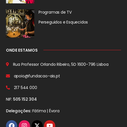
Programas de TV
Perseguidos
e Esquecidos
ONDE ESTAMOS
Rua Professor Orlando Ribeiro, 5D
1600-796 Lisboa
apoio@fundacao-ais.pt
217 544 000
NIF:
505 152 304
Delegações:
Fátima | Évora