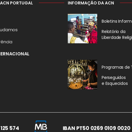
 ACN PORTUGAL
INFORMAÇÃO DA ACN
Boletins Inform
judamos
Relatório da
Liberdade Relig
rência
TERNACIONAL
Programas de 
Perseguidos
e Esquecidos
 125 574
IBAN PT50 0269 0109 0020 