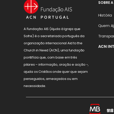
SOBRE A
História
Quem A
A Fundação AIS (Ajuda à Igreja que
Transpa
Sofre) é o secretariado português da
organização internacional Aid to the
ACN IN
Church in Need (ACN), uma fundação
pontifícia que, com base em três
pilares – informação, oração e acção -,
ajuda os Cristãos onde quer que sejam
perseguidos, ameaçados ou em
necessidade.
918