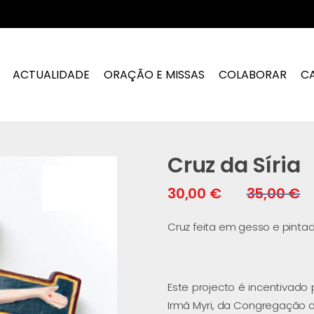
ACTUALIDADE
ORAÇÃO E MISSAS
COLABORAR
C
Cruz da Síria
30,00
€
35,00
€
Cruz feita em gesso e pintada
Este projecto é incentivado 
Irmã Myri, da Congregação d