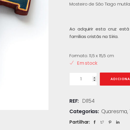
Mosteiro de São Tiago mutilad
Ao adquirir esta cruz est
famílias cristãs na Síria.
Formato: 11,5 x 15,5 cm
Em stock
ADICION
REF:
DI154
Categorias:
Quaresma
,
Partilhar: