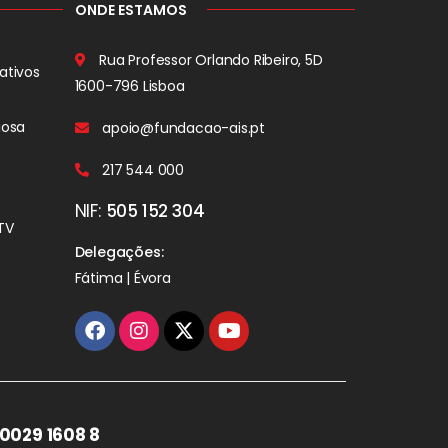
ONDE ESTAMOS
Rua Professor Orlando Ribeiro, 5D
ativos
1600-796 Lisboa
iosa
apoio@fundacao-ais.pt
217 544 000
NIF:
505 152 304
TV
Delegações:
Fátima | Évora
0029 1608 8