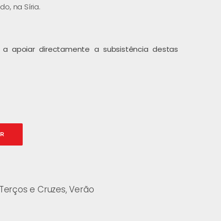
o, na Síria.
á a apoiar directamente a subsistência destas
AR
Terços e Cruzes
,
Verão