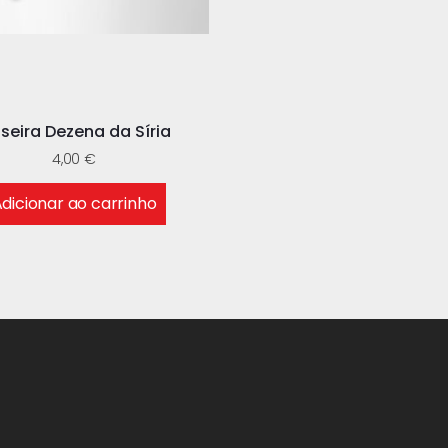
lseira Dezena da Síria
4,00
€
dicionar ao carrinho