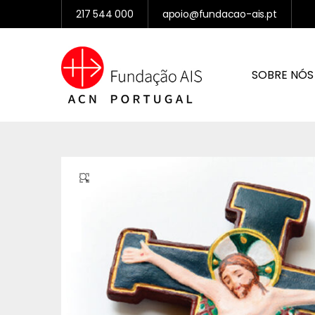
217 544 000
apoio@fundacao-ais.pt
SOBRE NÓS
🔍