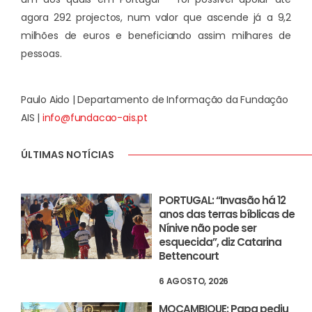
agora 292 projectos, num valor que ascende já a 9,2
milhões de euros e beneficiando assim milhares de
pessoas.
Paulo Aido | Departamento de Informação da Fundação
AIS |
info@fundacao-ais.pt
ÚLTIMAS NOTÍCIAS
PORTUGAL: “Invasão há 12
anos das terras bíblicas de
Nínive não pode ser
esquecida”, diz Catarina
Bettencourt
6 AGOSTO, 2026
MOÇAMBIQUE: Papa pediu