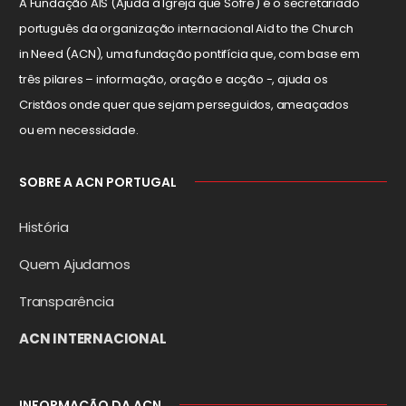
A Fundação AIS (Ajuda à Igreja que Sofre) é o secretariado
português da organização internacional Aid to the Church
in Need (ACN), uma fundação pontifícia que, com base em
três pilares – informação, oração e acção -, ajuda os
Cristãos onde quer que sejam perseguidos, ameaçados
ou em necessidade.
SOBRE A ACN PORTUGAL
História
Quem Ajudamos
Transparência
ACN INTERNACIONAL
INFORMAÇÃO DA ACN