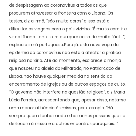
de despistagem ao coronavírus a todos os que
procurem atravessar a fronteira com o Líbano. Os
testes, diz a irmã, “são muito caros” e isso está a
dificultar as viagens para o país vizinho. “É muito caro ir e
vir ao Líbano… antes era qualquer coisa de muito fácil…”,
explica a irmã portuguesa.
Para já, esta nova vaga da
epidemia do coronavírus não está a afectar a prática
religiosa na Síria. Até ao momento, esclarece a monja
que nasceu na aldeia do Milharado, no Patriarcado de
Lisboa, não houve qualquer medida no sentido do
encerramento de igrejas ou de outros espaços de culto.
“O governo não interfere na questão religiosa”, diz Maria
Lúcia Ferreira, acrescentando que, apesar disso, nota-se
uma menor afluência às missas, por exemplo. “Há
sempre quem tenha medo e há menos pessoas que se
deslocam à missa e a outros encontros paroquiais…”