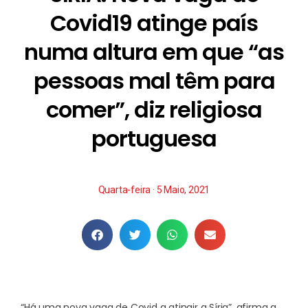
Covid19 atinge país
numa altura em que “as
pessoas mal têm para
comer”, diz religiosa
portuguesa
Quarta-feira · 5 Maio, 2021
“Há uma nova vaga de Covid a atingir a Síria”, afirma a