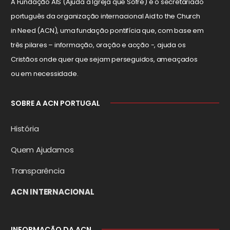
A Fundação AIS (Ajuda à Igreja que Sofre) é o secretariado
português da organização internacional Aid to the Church
in Need (ACN), uma fundação pontifícia que, com base em
três pilares – informação, oração e acção -, ajuda os
Cristãos onde quer que sejam perseguidos, ameaçados
ou em necessidade.
SOBRE A ACN PORTUGAL
História
Quem Ajudamos
Transparência
ACN INTERNACIONAL
INFORMAÇÃO DA ACN