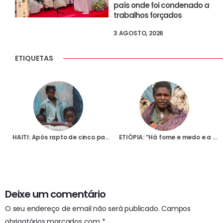
país onde foi condenado a
trabalhos forçados
3 AGOSTO, 2026
ETIQUETAS
HAITI: Após rapto de cinco padres e duas irmãs, Bispo lança a pergunta através da Fundação AIS: “quem será o próximo?”
ETIÓPIA: “Há fome e medo e a situação está a piorar” na região de Tigray, denuncia sacerdote à Fundação AIS
Deixe um comentário
O seu endereço de email não será publicado.
Campos
obrigatórios marcados com
*