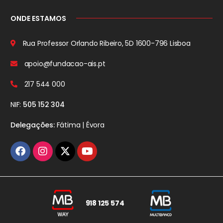
ONDE ESTAMOS
Rua Professor Orlando Ribeiro, 5D
1600-796 Lisboa
apoio@fundacao-ais.pt
217 544 000
NIF:
505 152 304
Delegações:
Fátima | Évora
918 125 574