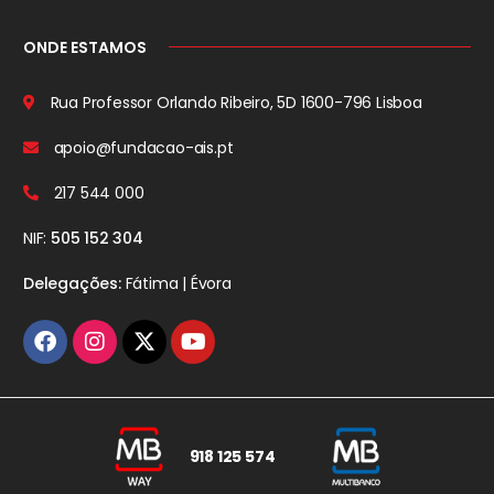
ONDE ESTAMOS
Rua Professor Orlando Ribeiro, 5D
1600-796 Lisboa
apoio@fundacao-ais.pt
217 544 000
NIF:
505 152 304
Delegações:
Fátima | Évora
918 125 574