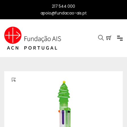
217 544 000
apoio@fundacao-ais.pt
🔍