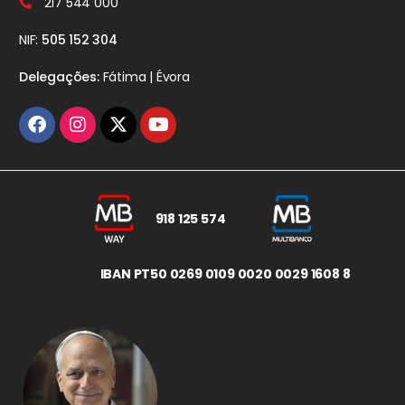
217 544 000
NIF:
505 152 304
Delegações:
Fátima | Évora
918 125 574
IBAN PT50 0269 0109 0020 0029 1608 8