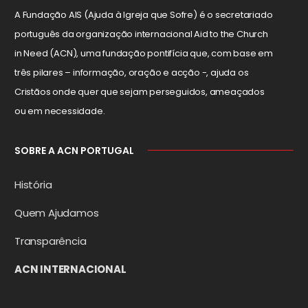
A Fundação AIS (Ajuda à Igreja que Sofre) é o secretariado
português da organização internacional Aid to the Church
in Need (ACN), uma fundação pontifícia que, com base em
três pilares – informação, oração e acção -, ajuda os
Cristãos onde quer que sejam perseguidos, ameaçados
ou em necessidade.
SOBRE A ACN PORTUGAL
História
Quem Ajudamos
Transparência
ACN INTERNACIONAL