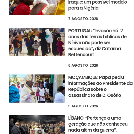
Iraque: um possível modelo
para a Nigéria
7 AGOSTO, 2026
PORTUGAL: “Invasão há 12
anos das terras bíblicas de
Nínive não pode ser
esquecida”, diz Catarina
Bettencourt
6 AGOSTO, 2026
MOÇAMBIQUE: Papa pediu
informações ao Presidente da
República sobre o
assassinato de D. Osório
5 AGOSTO, 2026
LÍBANO: “Pertenço a uma
geração que não conheceu
nada além da guerra”,