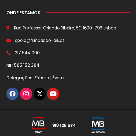
ONDE ESTAMOS
Rua Professor Orlando Ribeiro, 5D
1600-796 Lisboa
apoio@fundacao-ais.pt
217 544 000
NIF:
505 152 304
Delegações:
Fátima | Évora
918 125 574