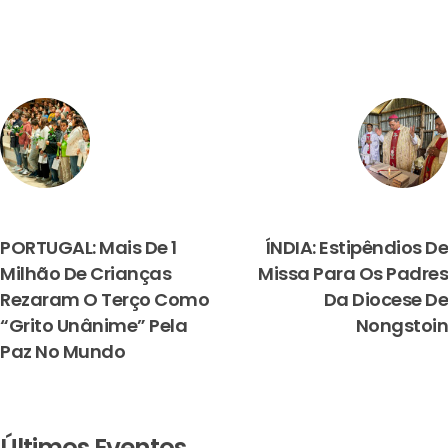
PREVIOUS
NEXT
PORTUGAL: Mais De 1
ÍNDIA: Estipêndios De
Milhão De Crianças
Missa Para Os Padres
Rezaram O Terço Como
Da Diocese De
“grito Unânime” Pela
Nongstoin
Paz No Mundo
Últimos Eventos