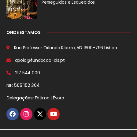
Perseguidos
e Esquecidos
ONDE ESTAMOS
Rua Professor Orlando Ribeiro, 5D
1600-796 Lisboa
apoio@fundacao-ais.pt
217 544 000
NIF:
505 152 304
Delegações:
Fátima | Évora