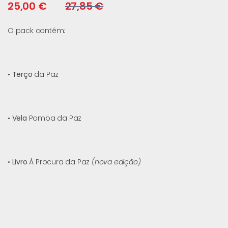
25,00
€
27,85
€
O pack contém:
•
Terço
da Paz
•
Vela
Pomba da Paz
•
Livro
À Procura da Paz
(nova edição)