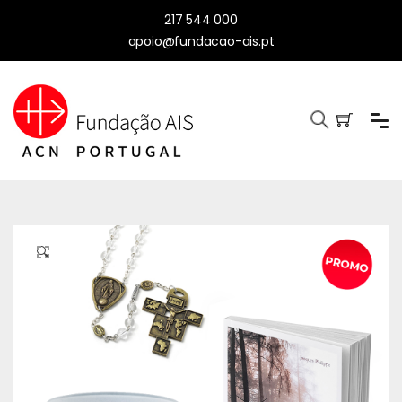
217 544 000
apoio@fundacao-ais.pt
🔍