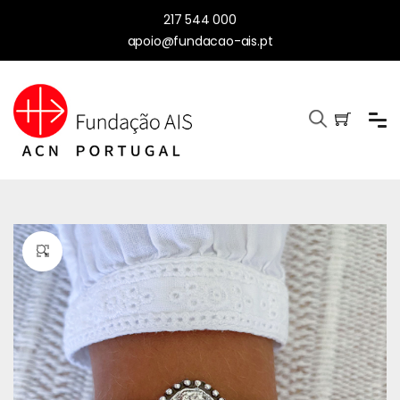
217 544 000
apoio@fundacao-ais.pt
🔍