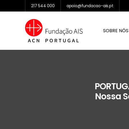
217 544 000
apoio@fundacao-ais.pt
SOBRE NÓS
PORTUGA
Nossa S