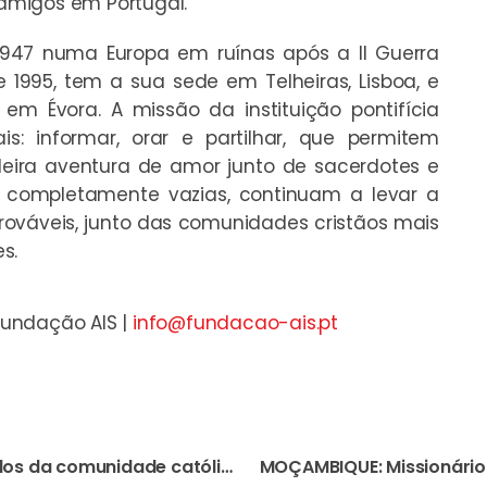
 amigos em Portugal.
1947 numa Europa em ruínas após a II Guerra
 1995, tem a sua sede em Telheiras, Lisboa, e
m Évora. A missão da instituição pontifícia
s: informar, orar e partilhar, que permitem
deira aventura de amor junto de sacerdotes e
s completamente vazias, continuam a levar a
rováveis, junto das comunidades cristãos mais
s.
Fundação AIS |
info@fundacao-ais.pt
MONGÓLIA: Um dos símbolos da comunidade católica deste país é uma imagem de Nossa Senhora recolhida no lixo