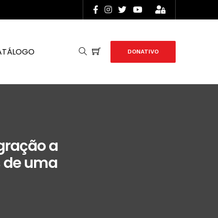
ATÁLOGO
DONATIVO
gração a
s de uma