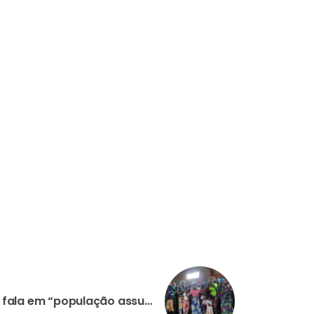
MOÇAMBIQUE: Missionário fala em “população assustada” depois de terroristas terem executado um grupo de cristãos