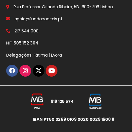
Rua Professor Orlando Ribeiro, 5D
1600-796 Lisboa
apoio@fundacao-ais.pt
217 544 000
NIF:
505 152 304
Delegações:
Fátima | Évora
918 125 574
IBAN PT50 0269 0109 0020 0029 1608 8