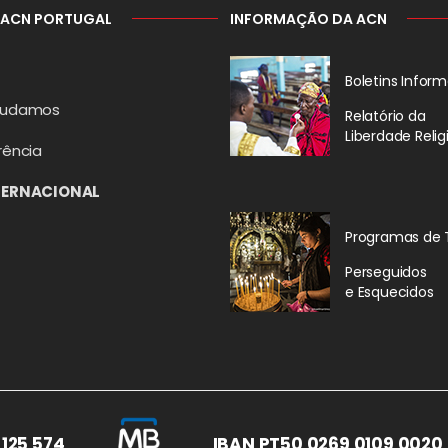
 ACN PORTUGAL
INFORMAÇÃO DA ACN
Boletins Inform
judamos
Relatório da
Liberdade Relig
rência
TERNACIONAL
Programas de 
Perseguidos
e Esquecidos
 125 574
IBAN PT50 0269 0109 0020 