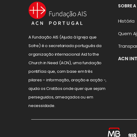
SOBRE A
História
Quem A
A Fundação AIS (Ajuda à Igreja que
Transpa
Sofre) é o secretariado português da
organização internacional Aid to the
ACN IN
Church in Need (ACN), uma fundação
pontifícia que, com base em três
pilares – informação, oração e acção -,
ajuda os Cristãos onde quer que sejam
perseguidos, ameaçados ou em
necessidade.
918