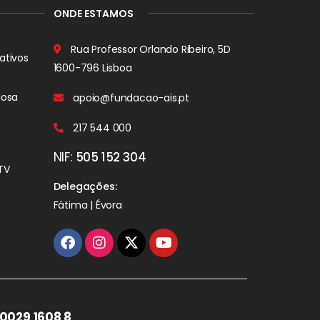
ONDE ESTAMOS
Rua Professor Orlando Ribeiro, 5D
ativos
1600-796 Lisboa
iosa
apoio@fundacao-ais.pt
217 544 000
NIF:
505 152 304
TV
Delegações:
Fátima | Évora
0029 1608 8