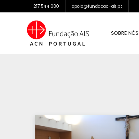
217 544 000
apoio@fundacao-ais.pt
SOBRE NÓS