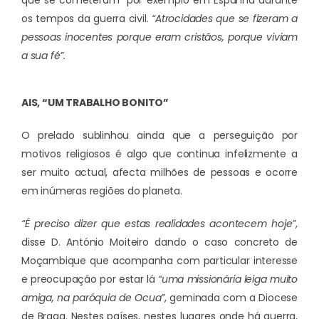
que se cometeram” por exemplo em Espanha durante
os tempos da guerra civil.
“Atrocidades que se fizeram a
pessoas inocentes porque eram cristãos, porque viviam
a sua fé”.
AIS, “UM TRABALHO BONITO”
O prelado sublinhou ainda que a perseguição por
motivos religiosos é algo que continua infelizmente a
ser muito actual, afecta milhões de pessoas e ocorre
em inúmeras regiões do planeta.
“É preciso dizer que estas realidades acontecem hoje”
,
disse D. António Moiteiro dando o caso concreto de
Moçambique que acompanha com particular interesse
e preocupação por estar lá
“uma missionária leiga muito
amiga, na paróquia de Ocua”
, geminada com a Diocese
de Braga. Nestes países, nestes lugares onde há guerra,