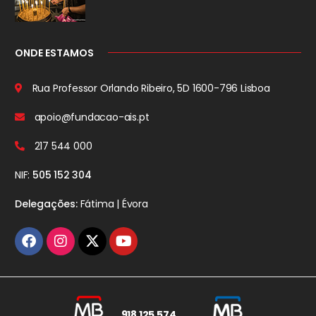
ONDE ESTAMOS
Rua Professor Orlando Ribeiro, 5D
1600-796 Lisboa
apoio@fundacao-ais.pt
217 544 000
NIF:
505 152 304
Delegações:
Fátima | Évora
918 125 574