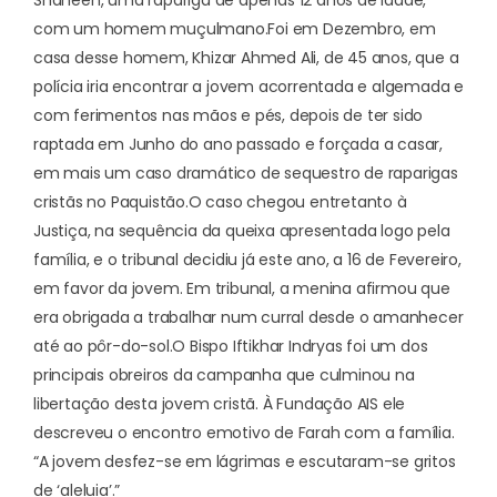
com um homem muçulmano.
Foi em Dezembro, em
casa desse homem, Khizar Ahmed Ali, de 45 anos, que a
polícia iria encontrar a jovem acorrentada e algemada e
com ferimentos nas mãos e pés, depois de ter sido
raptada em Junho do ano passado e forçada a casar,
em mais um caso dramático de sequestro de raparigas
cristãs no Paquistão.
O caso chegou entretanto à
Justiça, na sequência da queixa apresentada logo pela
família, e o tribunal decidiu já este ano, a 16 de Fevereiro,
em favor da jovem. Em tribunal, a menina afirmou que
era obrigada a trabalhar num curral desde o amanhecer
até ao pôr-do-sol.
O Bispo Iftikhar Indryas foi um dos
principais obreiros da campanha que culminou na
libertação desta jovem cristã. À Fundação AIS ele
descreveu o encontro emotivo de Farah com a família.
“A jovem desfez-se em lágrimas e escutaram-se gritos
de ‘aleluia’.”