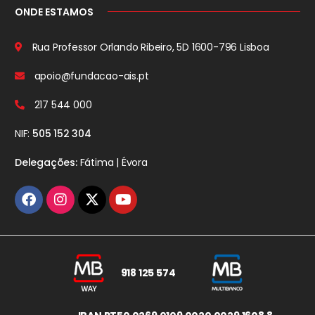
ONDE ESTAMOS
Rua Professor Orlando Ribeiro, 5D
1600-796 Lisboa
apoio@fundacao-ais.pt
217 544 000
NIF:
505 152 304
Delegações:
Fátima | Évora
918 125 574