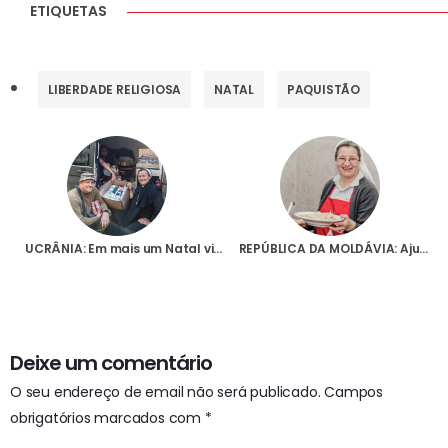
ETIQUETAS
LIBERDADE RELIGIOSA
NATAL
PAQUISTÃO
UCRÂNIA: Em mais um Natal vivido em plena guerra, a Igreja agradece a ajuda material e espiritual da Fundação AIS
REPÚBLICA DA MOLDÁVIA: Ajuda à subsistência de 21 religiosas e um religioso
Deixe um comentário
O seu endereço de email não será publicado.
Campos
obrigatórios marcados com
*