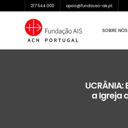
217 544 000
apoio@fundacao-ais.pt
SOBRE NÓS
UCRÂNIA: 
a Igreja 