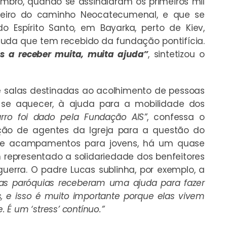
embro, quando se assinalaram os primeiros mil
sileiro do caminho Neocatecumenal, e que se
 Espírito Santo, em Bayarka, perto de Kiev,
uda que tem recebido da fundação pontifícia.
s a receber muita, muita ajuda”
, sintetizou o
 salas destinadas ao acolhimento de pessoas
e aquecer, à ajuda para a mobilidade dos
rro foi dado pela Fundação AIS”
, confessa o
ção de agentes da Igreja para a questão do
 de acampamentos para jovens, há um quase
epresentado a solidariedade dos benfeitores
guerra. O padre Lucas sublinha, por exemplo, a
as paróquias receberam uma ajuda para fazer
 e isso é muito importante porque elas vivem
É um ‘stress’ contínuo.”