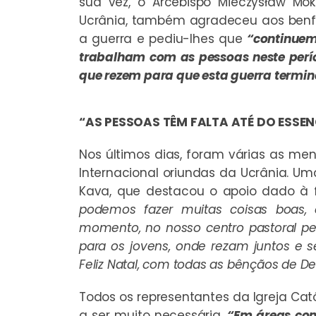
sua vez, o Arcebispo Mieczysław Mokr
Ucrânia, também agradeceu aos benfe
a guerra e pediu-lhes que
“continuem 
trabalham com as pessoas neste períod
que rezem para que esta guerra termin
“AS PESSOAS TÊM FALTA ATÉ DO ESSEN
Nos últimos dias, foram várias as me
Internacional oriundas da Ucrânia. Uma 
Kava, que destacou o apoio dado à 
podemos fazer muitas coisas boas,
momento, no nosso centro pastoral per
para os jovens, onde rezam juntos e s
Feliz Natal, com todas as bênçãos de D
Todos os representantes da Igreja Ca
a ser muito necessária.
“Em áreas com