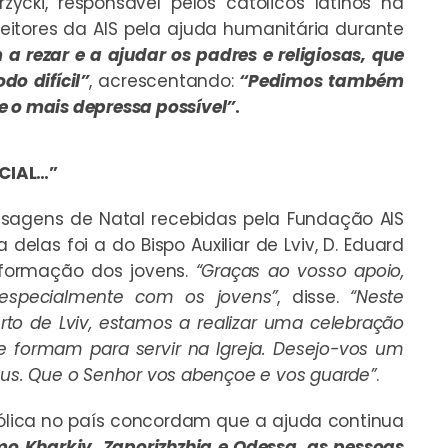
zycki, responsável pelos católicos latinos na
itores da AIS pela ajuda humanitária durante
a rezar e a ajudar os padres e religiosas, que
o difícil”
, acrescentando:
“Pedimos também
e o mais depressa possível”
.
CIAL…”
nsagens de Natal recebidas pela Fundação AIS
delas foi a do Bispo Auxiliar de Lviv, D. Eduard
formação dos jovens.
“Graças ao vosso apoio,
 especialmente com os jovens”
, disse.
“Neste
to de Lviv, estamos a realizar uma celebração
e formam para servir na Igreja. Desejo-vos um
eus. Que o Senhor vos abençoe e vos guarde”
.
tólica no país concordam que a ajuda continua
o Kharkiv, Zaporizhzhia e Odessa, as pessoas