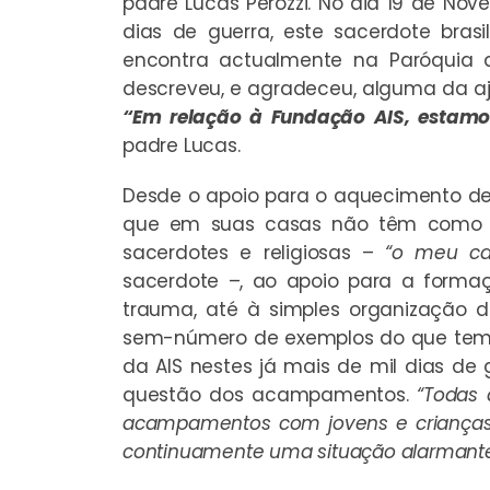
padre Lucas Perozzi. No dia 19 de Nov
dias de guerra, este sacerdote bra
encontra actualmente na Paróquia do
descreveu, e agradeceu, alguma da aj
“Em relação à Fundação AIS, estamo
padre Lucas.
Desde o apoio para o aquecimento de
que em suas casas não têm como s
sacerdotes e religiosas –
“o meu ca
sacerdote –, ao apoio para a forma
trauma, até à simples organização
sem-número de exemplos do que tem r
da AIS nestes já mais de mil dias de 
questão dos acampamentos.
“Todas 
acampamentos com jovens e crianças,
continuamente uma situação alarmante. 