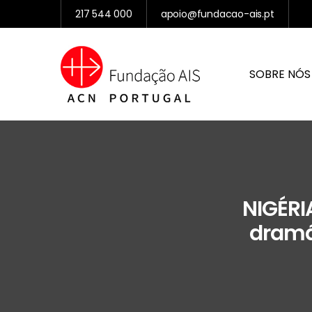
217 544 000
apoio@fundacao-ais.pt
SOBRE NÓS
NIGÉRI
dramá