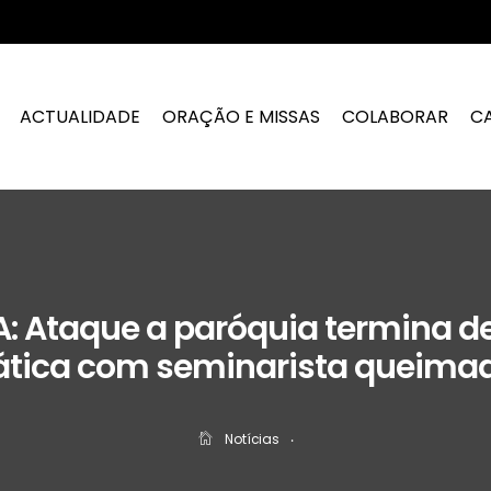
ACTUALIDADE
ORAÇÃO E MISSAS
COLABORAR
C
A: Ataque a paróquia termina d
tica com seminarista queimad
Notícias
‧