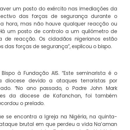
 haver um posto do exército nas imediações da
fectivo das forças de segurança durante o
ma hora, mas não houve qualquer reacção ou
. Há um posto de controlo a um quilómetro de
ta de reacção. Os cidadãos nigerianos estão
 das forças de segurança”, explicou o bispo.
o Bispo à Fundação AIS. “Este seminarista é o
iocese devido a ataques terroristas por
elado. “No ano passado, o Padre John Mark
ões da diocese de Kafanchan, foi também
ecordou o prelado.
 se encontra a Igreja na Nigéria, na quinta-
do ataque brutal em que perdeu a vida Na’aman