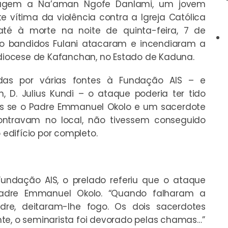
agem a Na’aman Ngofe Danlami, um jovem
e vítima da violência contra a Igreja Católica
té à morte na noite de quinta-feira, 7 de
do bandidos Fulani atacaram e incendiaram a
a diocese de Kafanchan, no Estado de Kaduna.
as por várias fontes à Fundação AIS – e
 D. Julius Kundi – o ataque poderia ter tido
s se o Padre Emmanuel Okolo e um sacerdote
ntravam no local, não tivessem conseguido
edifício por completo.
undação AIS, o prelado referiu que o ataque
Padre Emmanuel Okolo. “Quando falharam a
re, deitaram-lhe fogo. Os dois sacerdotes
te, o seminarista foi devorado pelas chamas…”