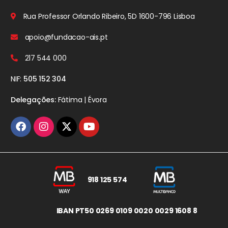
Rua Professor Orlando Ribeiro, 5D
1600-796 Lisboa
apoio@fundacao-ais.pt
217 544 000
NIF:
505 152 304
Delegações:
Fátima | Évora
918 125 574
IBAN PT50 0269 0109 0020 0029 1608 8