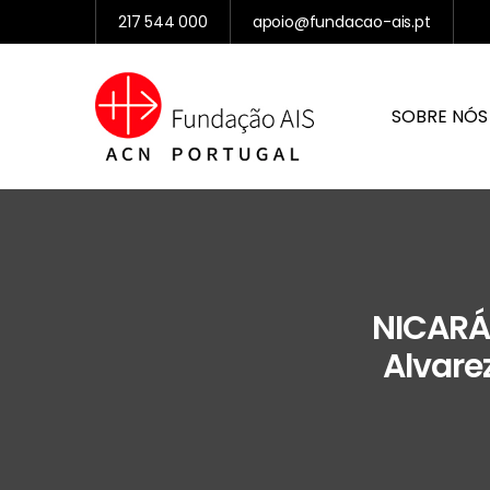
217 544 000
apoio@fundacao-ais.pt
SOBRE NÓS
NICARÁG
Alvarez