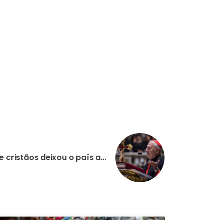
IRAQUE: Mais de 1 milhão de cristãos deixou o país ao longo dos últimos vinte anos, alerta Patriarca Louis Sako