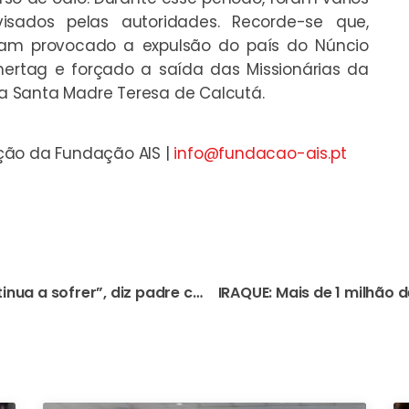
visados pelas autoridades. Recorde-se que,
nham provocado a expulsão do país do Núncio
ertag e forçado a saída das Missionárias da
a Santa Madre Teresa de Calcutá.
ção da Fundação AIS |
info@fundacao-ais.pt
R. D. CONGO: “O povo continua a sofrer”, diz padre comboniano sobre o Natal deste ano marcado pelas eleições