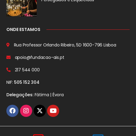
ONDE ESTAMOS
Rua Professor Orlando Ribeiro, 5D
1600-796 Lisboa
apoio@fundacao-ais.pt
217 544 000
NIF:
505 152 304
Delegações:
Fátima | Évora