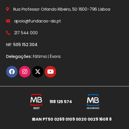
Rua Professor Orlando Ribeiro, 5D
1600-796 Lisboa
apoio@fundacao-ais.pt
217 544 000
NIF:
505 152 304
Delegações:
Fátima | Évora
918 125 574
IBAN PT50 0269 0109 0020 0029 1608 8