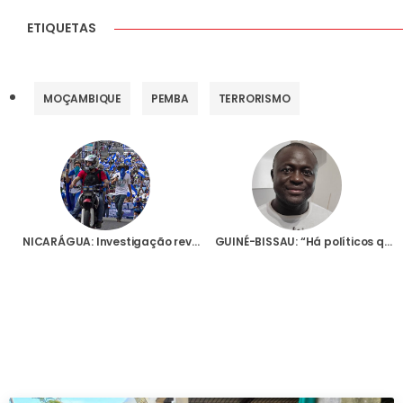
ETIQUETAS
MOÇAMBIQUE
PEMBA
TERRORISMO
NICARÁGUA: Investigação revela que Igreja Católica sofreu quase 400 ataques entre 2018 e Outubro deste ano
GUINÉ-BISSAU: “Há políticos que tentam transformar o país num estado islâmico”, denuncia director da rádio da Igreja