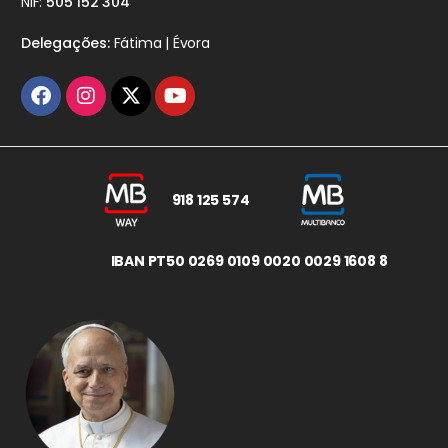
NIF:
505 152 304
Delegações:
Fátima | Évora
918 125 574
IBAN PT50 0269 0109 0020 0029 1608 8