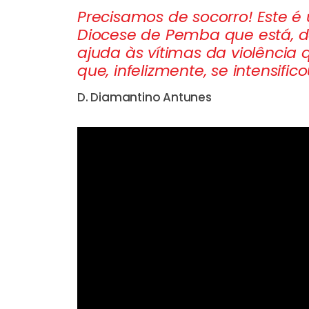
Precisamos de socorro! Este é
Diocese de Pemba que está, de
ajuda às vítimas da violência 
que, infelizmente, se intensifi
D. Diamantino Antunes