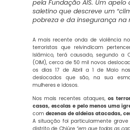
pela Fundação AIS. Um apelo 
saletino que descreve um “cli
pobreza e da insegurança na 
A mais recente onda de violência 
terroristas que reivindicam pertenc
Islâmico, terá causado, segundo a 
(OIM), cerca de 50 mil novos deslocad
os dias 17 de Abril a 1 de Maio nos
deslocados que são, na sua esmaga
mulheres e idosos.
Nos mais recentes ataques,
os terr
casas, escolas e pelo menos uma igr
com
dezenas de aldeias atacadas, ce
A situação foi particularmente grav
distrito de Chiúre
“em que todas as cape