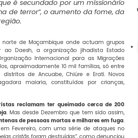
que é secundado por um missionário
ma de terror”, o aumento da fome, da
região.
no norte de Moçambique onde actuam grupos
er ao Daesh, a organização jihadista Estado
Organização Internacional para as Migrações
os, aproximadamente 10 mil famílias, só entre
 distritos de Ancuabe, Chiúre e Erati. Novos
dora maioria, constituídos por crianças,
oristas reclamam ter queimado cerca de 200
eja
. Mas desde Dezembro que tem sido assim,
ntenas de pessoas mortas e milhares em fuga
.
e em Fevereiro, com uma série de ataques no
las cristãs foram destruídas”
, como denunciou