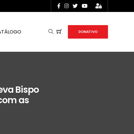
ATÁLOGO
DONATIVO
eva Bispo
 com as