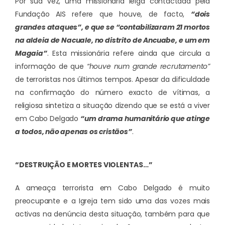
Por sua vez, uma missionária leiga contactada pela
Fundação AIS refere que houve, de facto,
“dois
grandes ataques”, e que se “contabilizaram 21 mortos
na aldeia de Nacuale, no distrito de Ancuabe, e um em
Magaia”
. Esta missionária refere ainda que circula a
informação de que
“houve num grande recrutamento”
de terroristas nos últimos tempos. Apesar da dificuldade
na confirmação do número exacto de vítimas, a
religiosa sintetiza a situação dizendo que se está a viver
em Cabo Delgado
“um drama humanitário que atinge
a todos, não apenas os cristãos”
.
“DESTRUIÇÃO E MORTES VIOLENTAS…”
A ameaça terrorista em Cabo Delgado é muito
preocupante e a Igreja tem sido uma das vozes mais
activas na denúncia desta situação, também para que