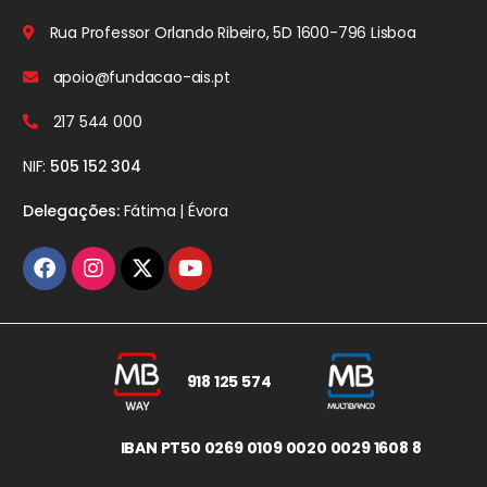
Rua Professor Orlando Ribeiro, 5D
1600-796 Lisboa
apoio@fundacao-ais.pt
217 544 000
NIF:
505 152 304
Delegações:
Fátima | Évora
918 125 574
IBAN PT50 0269 0109 0020 0029 1608 8