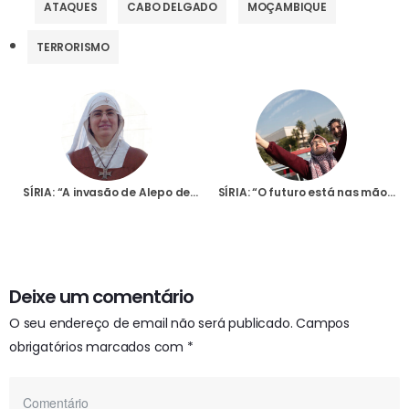
ATAQUES
CABO DELGADO
MOÇAMBIQUE
TERRORISMO
SÍRIA: “A invasão de Alepo desmoralizou, é como voltar de novo aos tempos da guerra”, afirma religiosa portuguesa
SÍRIA: “O futuro está nas mãos de Deus”, diz religiosa portuguesa após a queda do regime de Bashar al-Assad
Deixe um comentário
O seu endereço de email não será publicado.
Campos
obrigatórios marcados com
*