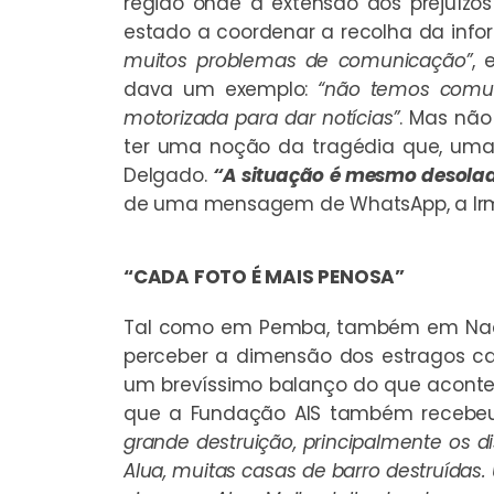
região onde a extensão dos prejuízo
estado a coordenar a recolha da info
muitos problemas de comunicação”
, 
dava um exemplo:
“não temos comun
motorizada para dar notícias”
. Mas não
ter uma noção da tragédia que, uma
Delgado.
“A situação é mesmo desolad
de uma mensagem de WhatsApp, a Irm
“CADA FOTO É MAIS PENOSA”
Tal como em Pemba, também em Nacal
perceber a dimensão dos estragos cau
um brevíssimo balanço do que acont
que a Fundação AIS também recebeu
grande destruição, principalmente os d
Alua, muitas casas de barro destruída