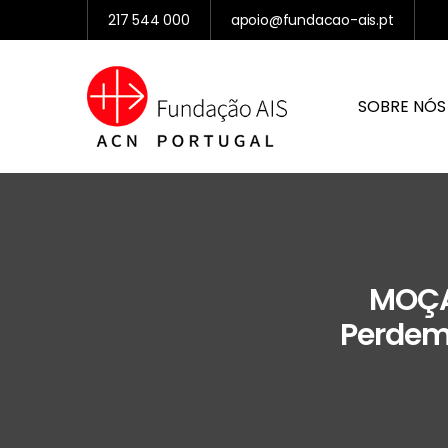
217 544 000
apoio@fundacao-ais.pt
SOBRE NÓS
MOÇAM
Perdem