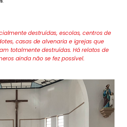
os
.
cialmente destruídas, escolas, centros de
dotes, casas de alvenaria e igrejas que
am totalmente destruídas. Há relatos de
ros ainda não se fez possível.