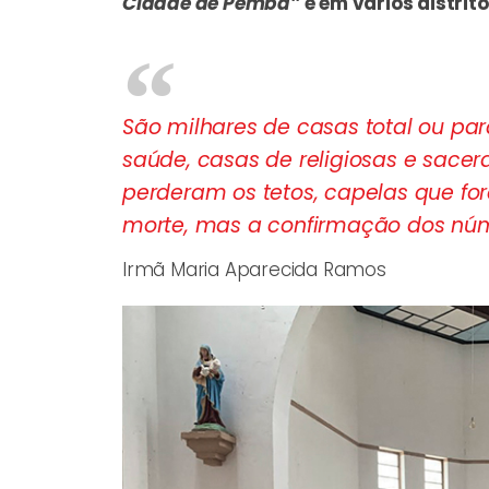
Cidade de Pemba”
e em vários distrit
São milhares de casas total ou par
saúde, casas de religiosas e sacer
perderam os tetos, capelas que for
morte, mas a confirmação dos núme
Irmã Maria Aparecida Ramos