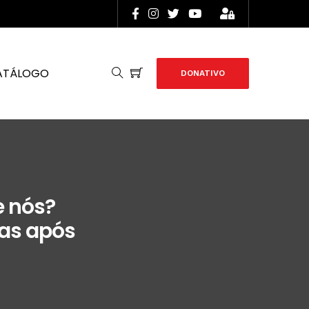
ATÁLOGO
DONATIVO
e nós?
as após