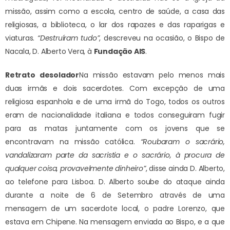
missão, assim como a escola, centro de saúde, a casa das
religiosas, a biblioteca, o lar dos rapazes e das raparigas e
viaturas.
“Destruíram tudo”
, descreveu na ocasião, o Bispo de
Nacala, D. Alberto Vera, à
Fundação AIS
.
Retrato desolador
Na missão estavam pelo menos mais
duas irmãs e dois sacerdotes. Com excepção de uma
religiosa espanhola e de uma irmã do Togo, todos os outros
eram de nacionalidade italiana e todos conseguiram fugir
para as matas juntamente com os jovens que se
encontravam na missão católica.
“Roubaram o sacrário,
vandalizaram
parte da sacristia e o sacrário, à procura de
qualquer coisa, provavelmente dinheiro”
, disse ainda D. Alberto,
ao telefone para Lisboa. D. Alberto soube do ataque ainda
durante a noite de 6 de Setembro através de uma
mensagem de um sacerdote local, o padre Lorenzo, que
estava em Chipene. Na mensagem enviada ao Bispo, e a que