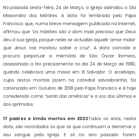
Na passada sexta-feira, 24 de Março, a Igreja assinalou o Dia
Missionário dos Mártires. A data foi lembrada pelo Papa
Francisco que, numa breve mensagem publicada na Internet,
afirmou que
“os mártires são o dom mais precioso que Deus
deu à sua Igreja, porque neles se actualiza aquele ‘amor maior’
que Jesus nos mostrou sobre a cruz
”. A data coincide e
procura perpetuar a memória de São Óscar Romero,
assassinado a tiro precisamente no dia 24 de Março de 1980,
quando celebrava uma missa em El Salvador. O arcebispo,
cujos restos mortais jazem na catedral salvadorenha, foi
canonizado em Outubro de 2018 pelo Papa Francisco e é hoje
considerado como
“santo das américas”
e a voz dos últimos e
dos oprimidos.
17 padres e irmãs mortos em 2022
Todos os anos, nesta
data, são recordados os que os que continuam a derramar o
seu sangue pela Igreja. E só no ano passado foram