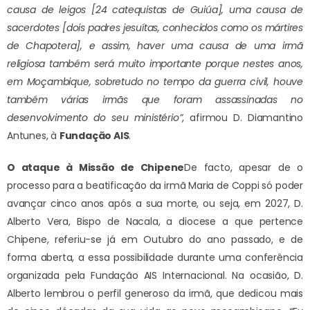
causa de leigos [24 catequistas de Guiúa], uma causa de
sacerdotes [dois padres jesuítas, conhecidos como os mártires
de Chapotera], e assim, haver uma causa de uma irmã
religiosa também será muito importante porque nestes anos,
em Moçambique, sobretudo no tempo da guerra civil, houve
também várias irmãs que foram assassinadas no
desenvolvimento do seu ministério”
, afirmou D. Diamantino
Antunes, à
Fundação AIS
.
O ataque à Missão de Chipene
De facto, apesar de o
processo para a beatificação da irmã Maria de Coppi só poder
avançar cinco anos após a sua morte, ou seja, em 2027, D.
Alberto Vera, Bispo de Nacala, a diocese a que pertence
Chipene, referiu-se já em Outubro do ano passado, e de
forma aberta, a essa possibilidade durante uma conferência
organizada pela Fundação AIS Internacional. Na ocasião, D.
Alberto lembrou o perfil generoso da irmã, que dedicou mais