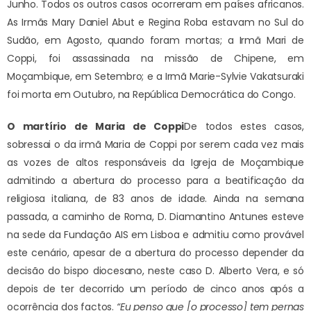
Junho. Todos os outros casos ocorreram em países africanos.
As Irmãs Mary Daniel Abut e Regina Roba estavam no Sul do
Sudão, em Agosto, quando foram mortas; a Irmã Mari de
Coppi, foi assassinada na missão de Chipene, em
Moçambique, em Setembro; e a Irmã Marie-Sylvie Vakatsuraki
foi morta em Outubro, na República Democrática do Congo.
O martírio de Maria de Coppi
De todos estes casos,
sobressai o da irmã Maria de Coppi por serem cada vez mais
as vozes de altos responsáveis da Igreja de Moçambique
admitindo a abertura do processo para a beatificação da
religiosa italiana, de 83 anos de idade. Ainda na semana
passada, a caminho de Roma, D. Diamantino Antunes esteve
na sede da Fundação AIS em Lisboa e admitiu como provável
este cenário, apesar de a abertura do processo depender da
decisão do bispo diocesano, neste caso D. Alberto Vera, e só
depois de ter decorrido um período de cinco anos após a
ocorrência dos factos.
“Eu penso que [o processo] tem pernas