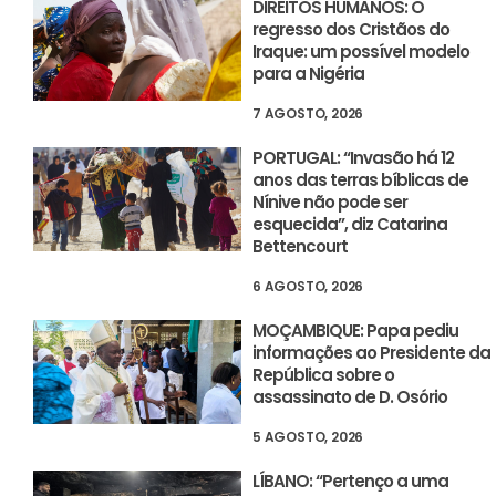
DIREITOS HUMANOS: O
regresso dos Cristãos do
Iraque: um possível modelo
para a Nigéria
7 AGOSTO, 2026
PORTUGAL: “Invasão há 12
anos das terras bíblicas de
Nínive não pode ser
esquecida”, diz Catarina
Bettencourt
6 AGOSTO, 2026
MOÇAMBIQUE: Papa pediu
informações ao Presidente da
República sobre o
assassinato de D. Osório
5 AGOSTO, 2026
LÍBANO: “Pertenço a uma