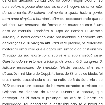
de cinco décadas da sua vida ao povo moçambicano.
“Eu
conhecia-a e posso dizer que ela era a imagem de uma mãe,
de uma santa. Ela estava realmente a ajudar toda a gente,
com amor simples e humilde”
, afirmou, acrescentando que se
vai abrir
“um processo”
de forma a se apurar se este é um
caso de martírio. Também o Bispo de Pemba, D. António
Juliasse, já havia admitido esta possibilidade e também em
declarações à
Fundação AIS
. Para este prelado, os terroristas
mataram uma irmã que é agora um símbolo do cristianismo.
“A razão da sua morte foi a sua fé e a sua missão”, disse.
Questionado se estamos a falar já de uma mártir da Igreja, D.
Juliasse respondeu de imediato: “Neste sentido, sim, sem
dúvida”.
A Irmã Maria de Coppi, italiana, de 83 anos de idade, foi
cruelmente assassinada a tiro na noite de 6 de Setembro de
2022 durante um ataque de homens armados à missão de
Chipene, na diocese de Nacala. Durante o ataque, que
começou às 21 horas e prolongou-se até às 2 horas da
madrugada, foi incendiada e destruída não só a Igreja da