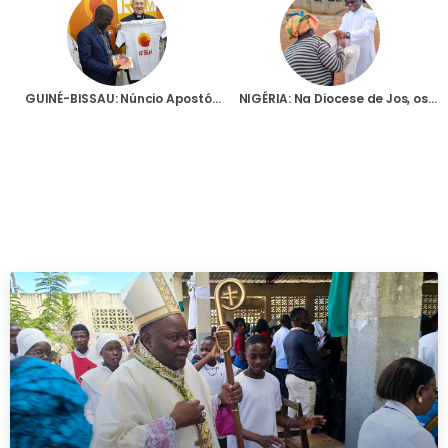
GUINÉ-BISSAU: Núncio Apostólico destaca, na primeira visita ao país, o papel da rádio católica local, apoiada pela AIS
NIGÉRIA: Na Diocese de Jos, os padres arriscam a vida todos os dias