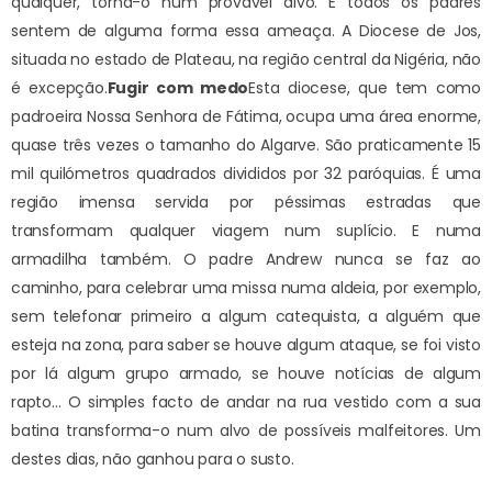
qualquer, torna-o num provável alvo. E todos os padres
sentem de alguma forma essa ameaça. A Diocese de Jos,
situada no estado de Plateau, na região central da Nigéria, não
é excepção.
Fugir com medo
Esta diocese, que tem como
padroeira Nossa Senhora de Fátima, ocupa uma área enorme,
quase três vezes o tamanho do Algarve. São praticamente 15
mil quilómetros quadrados divididos por 32 paróquias. É uma
região imensa servida por péssimas estradas que
transformam qualquer viagem num suplício. E numa
armadilha também. O padre Andrew nunca se faz ao
caminho, para celebrar uma missa numa aldeia, por exemplo,
sem telefonar primeiro a algum catequista, a alguém que
esteja na zona, para saber se houve algum ataque, se foi visto
por lá algum grupo armado, se houve notícias de algum
rapto… O simples facto de andar na rua vestido com a sua
batina transforma-o num alvo de possíveis malfeitores. Um
destes dias, não ganhou para o susto.