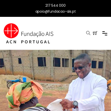
217 544 000
apoio@fundacao-ais.pt