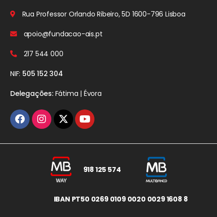
Rua Professor Orlando Ribeiro, 5D
1600-796 Lisboa
apoio@fundacao-ais.pt
217 544 000
NIF:
505 152 304
Delegações:
Fátima | Évora
918 125 574
IBAN PT50 0269 0109 0020 0029 1608 8