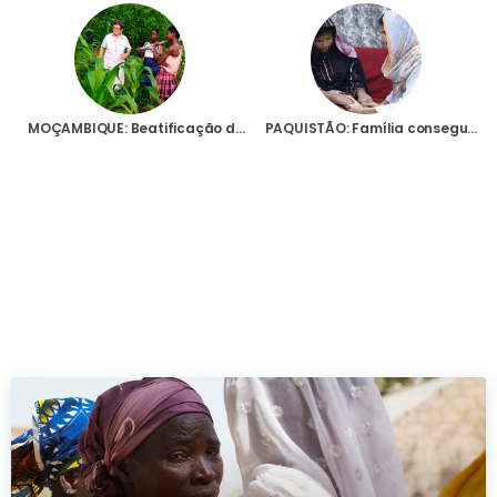
MOÇAMBIQUE: Beatificação da irmã Maria de Coppi, assassinada em Chipene, “tem pernas para andar”, diz Bispo de Tete
PAQUISTÃO: Família consegue libertar jovem cristã, de 14 anos, raptada e forçada a converter-se ao Islão