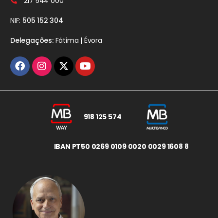
217 544 000
NIF:
505 152 304
Delegações:
Fátima | Évora
918 125 574
IBAN PT50 0269 0109 0020 0029 1608 8