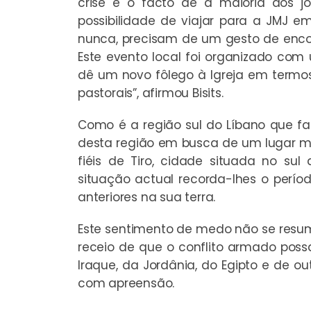
crise é o facto de a maioria dos j
possibilidade de viajar para a JMJ 
nunca, precisam de um gesto de encor
Este evento local foi organizado co
dê um novo fôlego à Igreja em termos
pastorais”, afirmou Bisits.
Como é a região sul do Líbano que faz
desta região em busca de um lugar ma
fiéis de Tiro, cidade situada no sul
situação actual recorda-lhes o período
anteriores na sua terra.
Este sentimento de medo não se resu
receio de que o conflito armado possa 
Iraque, da Jordânia, do Egipto e de ou
com apreensão.