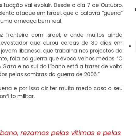
tuação vai evoluir. Desde o dia 7 de Outubro,
nto ataque em Israel, que a palavra “guerra”
o uma ameaça bem real.
z fronteira com Israel, e onde muitos ainda
 devastador que durou cercas de 30 dias em
a jovem libanesa, que trabalha nos projectos da
nte, fala na guerra que evoca velhos medos. “O
aza e no sul do Líbano está a trazer de volta
os pelas sombras da guerra de 2006.”
uerra e por isso diz ter muito medo caso o seu
flito militar.
Líbano, rezamos pelas vítimas e pelas