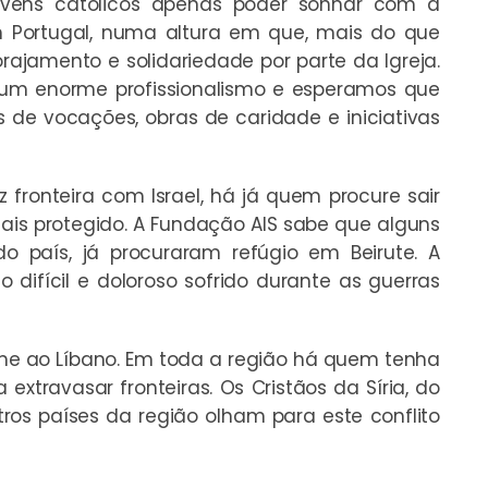
ovens católicos apenas poder sonhar com a
em Portugal, numa altura em que, mais do que
ajamento e solidariedade por parte da Igreja.
m um enorme profissionalismo e esperamos que
 de vocações, obras de caridade e iniciativas
 fronteira com Israel, há já quem procure sair
is protegido. A Fundação AIS sabe que alguns
 do país, já procuraram refúgio em Beirute. A
 difícil e doloroso sofrido durante as guerras
me ao Líbano. Em toda a região há quem tenha
extravasar fronteiras. Os Cristãos da Síria, do
tros países da região olham para este conflito