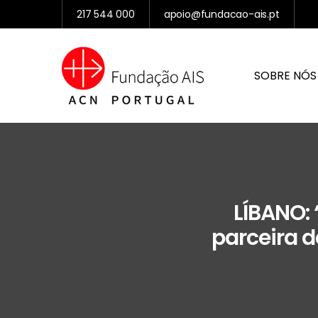
217 544 000
apoio@fundacao-ais.pt
SOBRE NÓS
LÍBANO: 
parceira d