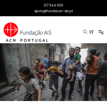
217 544 000
apoio@fundacao-ais.pt