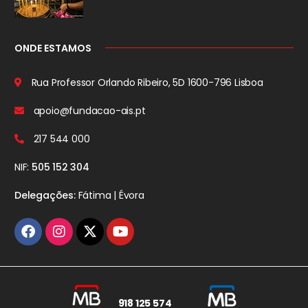
ONDE ESTAMOS
Rua Professor Orlando Ribeiro, 5D
1600-796 Lisboa
apoio@fundacao-ais.pt
217 544 000
NIF:
505 152 304
Delegações:
Fátima | Évora
918 125 574